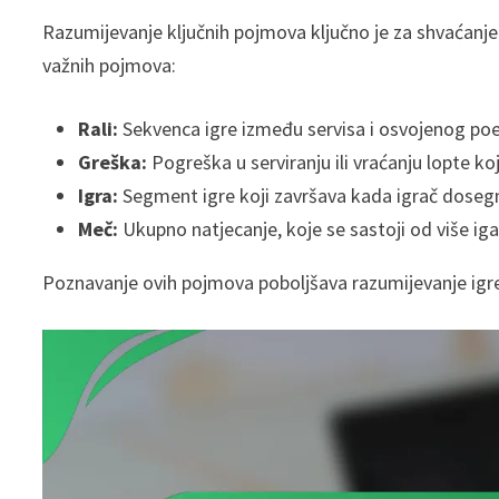
Razumijevanje ključnih pojmova ključno je za shvaćanj
važnih pojmova:
Rali:
Sekvenca igre između servisa i osvojenog po
Greška:
Pogreška u serviranju ili vraćanju lopte ko
Igra:
Segment igre koji završava kada igrač dosegn
Meč:
Ukupno natjecanje, koje se sastoji od više iga
Poznavanje ovih pojmova poboljšava razumijevanje igre