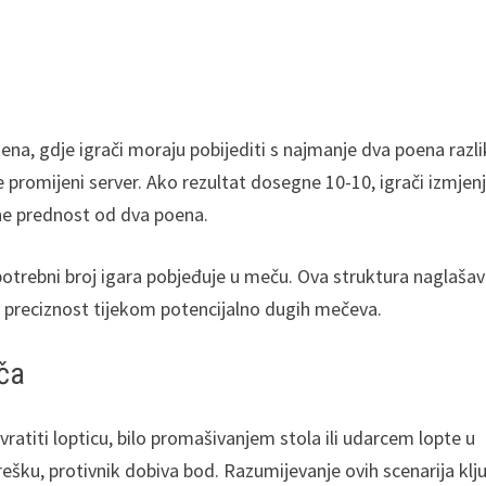
na, gdje igrači moraju pobijediti s najmanje dva poena razli
 promijeni server. Ako rezultat dosegne 10-10, igrači izmjen
ne prednost od dva poena.
i potrebni broj igara pobjeđuje u meču. Ova struktura naglašav
us i preciznost tijekom potencijalno dugih mečeva.
eča
vratiti lopticu, bilo promašivanjem stola ili udarcem lopte u
grešku, protivnik dobiva bod. Razumijevanje ovih scenarija klj