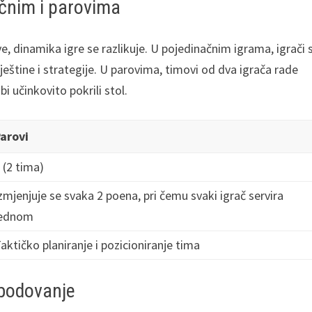
čnim i parovima
e, dinamika igre se razlikuje. U pojedinačnim igrama, igrači 
vještine i strategije. U parovima, timovi od dva igrača rade
i učinkovito pokrili stol.
arovi
 (2 tima)
zmjenjuje se svaka 2 poena, pri čemu svaki igrač servira
jednom
aktičko planiranje i pozicioniranje tima
z bodovanje