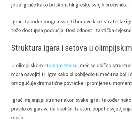
je za igrače kako bi iskoristili greške svojih protivnika.
Igrači također mogu osvojiti bodove kroz strateške igre
teže dostupna područja. Dosljednost i taktička svjesno
Struktura igara i setova u olimpijsk
U olimpijskom
stolnom tenisu
, meč se obično strukturi
mora osvojiti tri igre kako bi pobijedio u meču najbolji 
omogućuje dramatične povratke i promjene u momentum
Igrači mijenjaju strane nakon svake igre i također nako
pravilo osigurava da okolišni faktori, poput osvjetljen
meča.