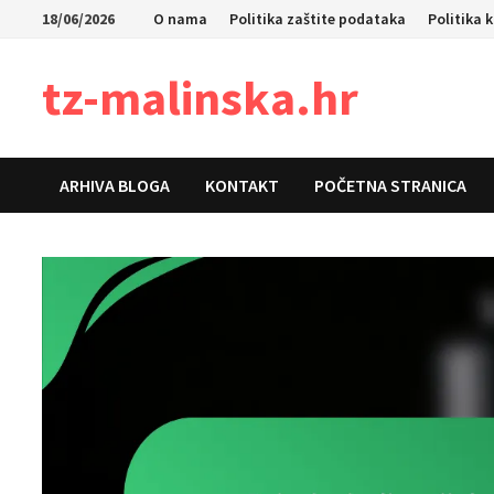
Skip
18/06/2026
O nama
Politika zaštite podataka
Politika 
to
content
tz-malinska.hr
ARHIVA BLOGA
KONTAKT
POČETNA STRANICA