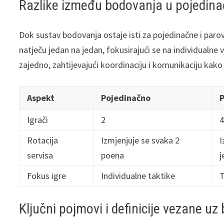
Razlike između bodovanja u pojedina
Dok sustav bodovanja ostaje isti za pojedinačne i parov
natječu jedan na jedan, fokusirajući se na individualne 
zajedno, zahtijevajući koordinaciju i komunikaciju kako b
Aspekt
Pojedinačno
P
Igrači
2
4
Rotacija
Izmjenjuje se svaka 2
I
servisa
poena
Fokus igre
Individualne taktike
T
Ključni pojmovi i definicije vezane u