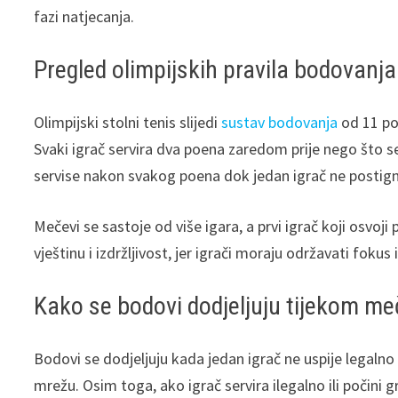
fazi natjecanja.
Pregled olimpijskih pravila bodovanja
Olimpijski stolni tenis slijedi
sustav bodovanja
od 11 poe
Svaki igrač servira dva poena zaredom prije nego što se
servise nakon svakog poena dok jedan igrač ne postig
Mečevi se sastoje od više igara, a prvi igrač koji osvoj
vještinu i izdržljivost, jer igrači moraju održavati fok
Kako se bodovi dodjeljuju tijekom m
Bodovi se dodjeljuju kada jedan igrač ne uspije legalno 
mrežu. Osim toga, ako igrač servira ilegalno ili počini 