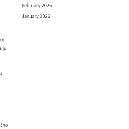
February 2026
January 2026
ke.
juju
a i
učno