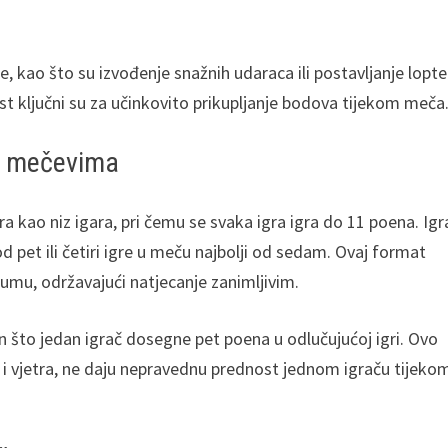
, kao što su izvođenje snažnih udaraca ili postavljanje lopte
st ključni su za učinkovito prikupljanje bodova tijekom meča
im mečevima
ra kao niz igara, pri čemu se svaka igra igra do 11 poena. Igr
od pet ili četiri igre u meču najbolji od sedam. Ovaj format
u, održavajući natjecanje zanimljivim.
n što jedan igrač dosegne pet poena u odlučujućoj igri. Ovo
ja i vjetra, ne daju nepravednu prednost jednom igraču tijeko