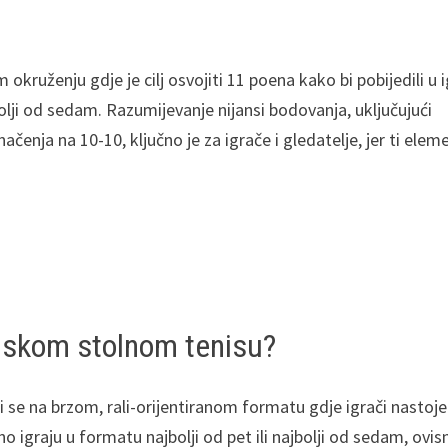
m okruženju gdje je cilj osvojiti 11 poena kako bi pobijedili u i
bolji od sedam. Razumijevanje nijansi bodovanja, uključujući
načenja na 10-10, ključno je za igrače i gledatelje, jer ti elem
ijskom stolnom tenisu?
se na brzom, rali-orijentiranom formatu gdje igrači nastoje
no igraju u formatu najbolji od pet ili najbolji od sedam, ovis