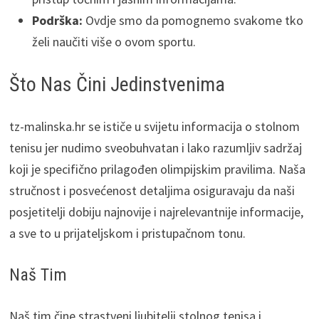
Podrška:
Ovdje smo da pomognemo svakome tko
želi naučiti više o ovom sportu.
Što Nas Čini Jedinstvenima
tz-malinska.hr se ističe u svijetu informacija o stolnom
tenisu jer nudimo sveobuhvatan i lako razumljiv sadržaj
koji je specifično prilagođen olimpijskim pravilima. Naša
stručnost i posvećenost detaljima osiguravaju da naši
posjetitelji dobiju najnovije i najrelevantnije informacije,
a sve to u prijateljskom i pristupačnom tonu.
Naš Tim
Naš tim čine strastveni ljubitelji stolnog tenisa i