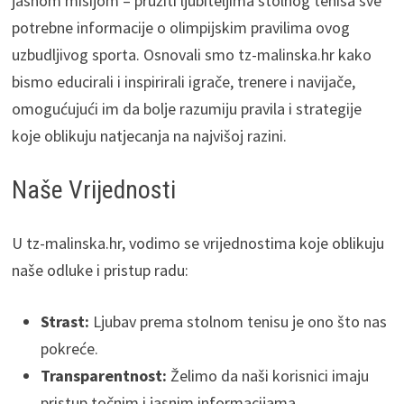
jasnom misijom – pružiti ljubiteljima stolnog tenisa sve
potrebne informacije o olimpijskim pravilima ovog
uzbudljivog sporta. Osnovali smo tz-malinska.hr kako
bismo educirali i inspirirali igrače, trenere i navijače,
omogućujući im da bolje razumiju pravila i strategije
koje oblikuju natjecanja na najvišoj razini.
Naše Vrijednosti
U tz-malinska.hr, vodimo se vrijednostima koje oblikuju
naše odluke i pristup radu:
Strast:
Ljubav prema stolnom tenisu je ono što nas
pokreće.
Transparentnost:
Želimo da naši korisnici imaju
pristup točnim i jasnim informacijama.