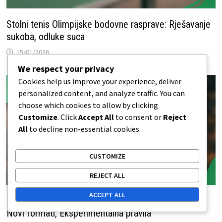
Stolni tenis Olimpijske bodovne rasprave: Rješavanje
sukoba, odluke suca
15/01/2026
We respect your privacy
Cookies help us improve your experience, deliver
personalized content, and analyze traffic. You can
choose which cookies to allow by clicking
Customize
. Click
Accept All
to consent or
Reject
All
to decline non-essential cookies.
CUSTOMIZE
REJECT ALL
ACCEPT ALL
Inovacije u bodovanju stolnog tenisa na Olimpijadi:
Novi formati, Eksperimentalna pravila