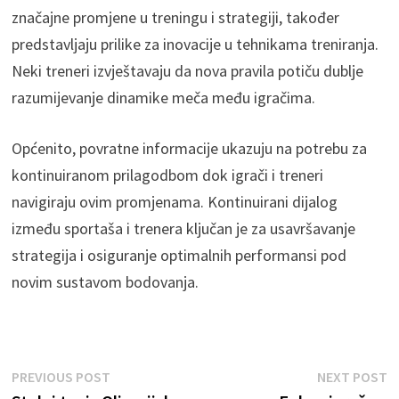
značajne promjene u treningu i strategiji, također
predstavljaju prilike za inovacije u tehnikama treniranja.
Neki treneri izvještavaju da nova pravila potiču dublje
razumijevanje dinamike meča među igračima.
Općenito, povratne informacije ukazuju na potrebu za
kontinuiranom prilagodbom dok igrači i treneri
navigiraju ovim promjenama. Kontinuirani dijalog
između sportaša i trenera ključan je za usavršavanje
strategija i osiguranje optimalnih performansi pod
novim sustavom bodovanja.
Post
Previous
N
PREVIOUS POST
NEXT POST