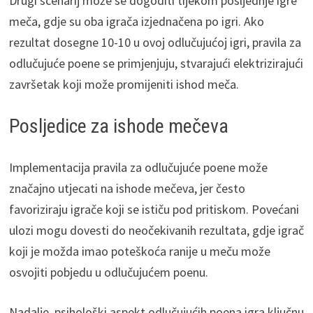
Drugi scenarij može se dogoditi tijekom posljednje igre
meča, gdje su oba igrača izjednačena po igri. Ako
rezultat dosegne 10-10 u ovoj odlučujućoj igri, pravila za
odlučujuće poene se primjenjuju, stvarajući elektrizirajući
završetak koji može promijeniti ishod meča.
Posljedice za ishode mečeva
Implementacija pravila za odlučujuće poene može
značajno utjecati na ishode mečeva, jer često
favoriziraju igrače koji se ističu pod pritiskom. Povećani
ulozi mogu dovesti do neočekivanih rezultata, gdje igrač
koji je možda imao poteškoća ranije u meču može
osvojiti pobjedu u odlučujućem poenu.
Nadalje, psihološki aspekt odlučujućih poena igra ključnu