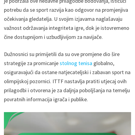
je podržala ove nedavne prilagodbe bodovanja, ističući
potrebu da se sport razvija kao odgovor na promjenjiva
očekivanja gledatelja. U svojim izjavama naglašavaju
važnost održavanja integriteta igre, dok je istovremeno
čine dostupnijom i uzbudljivijom za navijače.
Dužnosnici su primijetili da su ove promjene dio šire
strategije za promicanje
stolnog tenisa
globalno,
osiguravajući da ostane natjecateljski i zabavan sport na
olimpijskoj pozornici. ITTF nastavlja pratiti utjecaj ovih
prilagodbi i otvorena je za daljnja poboljšanja na temelju
povratnih informacija igrača i publike.