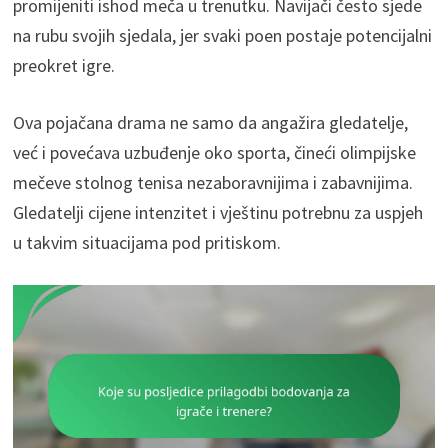
promijeniti ishod meča u trenutku. Navijači često sjede
na rubu svojih sjedala, jer svaki poen postaje potencijalni
preokret igre.
Ova pojačana drama ne samo da angažira gledatelje,
već i povećava uzbuđenje oko sporta, čineći olimpijske
mečeve stolnog tenisa nezaboravnijima i zabavnijima.
Gledatelji cijene intenzitet i vještinu potrebnu za uspjeh
u takvim situacijama pod pritiskom.