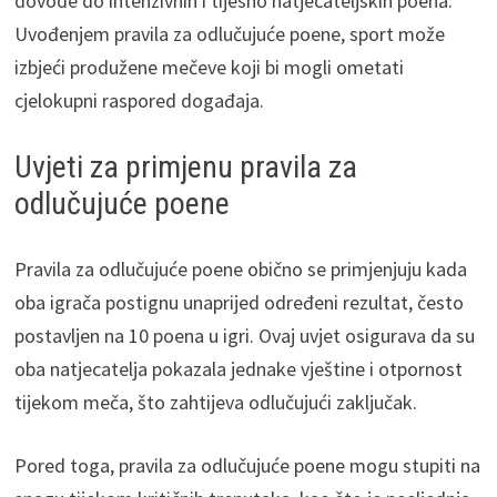
dovode do intenzivnih i tijesno natjecateljskih poena.
Uvođenjem pravila za odlučujuće poene, sport može
izbjeći produžene mečeve koji bi mogli ometati
cjelokupni raspored događaja.
Uvjeti za primjenu pravila za
odlučujuće poene
Pravila za odlučujuće poene obično se primjenjuju kada
oba igrača postignu unaprijed određeni rezultat, često
postavljen na 10 poena u igri. Ovaj uvjet osigurava da su
oba natjecatelja pokazala jednake vještine i otpornost
tijekom meča, što zahtijeva odlučujući zaključak.
Pored toga, pravila za odlučujuće poene mogu stupiti na