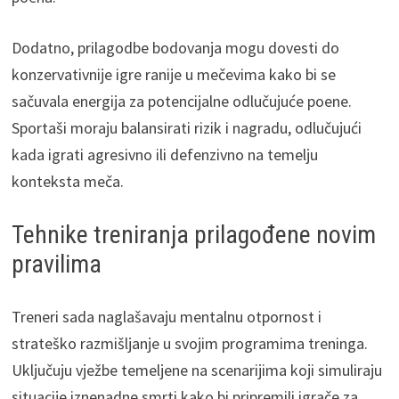
Dodatno, prilagodbe bodovanja mogu dovesti do
konzervativnije igre ranije u mečevima kako bi se
sačuvala energija za potencijalne odlučujuće poene.
Sportaši moraju balansirati rizik i nagradu, odlučujući
kada igrati agresivno ili defenzivno na temelju
konteksta meča.
Tehnike treniranja prilagođene novim
pravilima
Treneri sada naglašavaju mentalnu otpornost i
strateško razmišljanje u svojim programima treninga.
Uključuju vježbe temeljene na scenarijima koji simuliraju
situacije iznenadne smrti kako bi pripremili igrače za