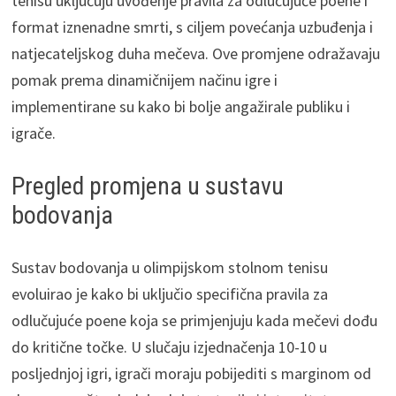
tenisu uključuju uvođenje pravila za odlučujuće poene i
format iznenadne smrti, s ciljem povećanja uzbuđenja i
natjecateljskog duha mečeva. Ove promjene odražavaju
pomak prema dinamičnijem načinu igre i
implementirane su kako bi bolje angažirale publiku i
igrače.
Pregled promjena u sustavu
bodovanja
Sustav bodovanja u olimpijskom stolnom tenisu
evoluirao je kako bi uključio specifična pravila za
odlučujuće poene koja se primjenjuju kada mečevi dođu
do kritične točke. U slučaju izjednačenja 10-10 u
posljednjoj igri, igrači moraju pobijediti s marginom od