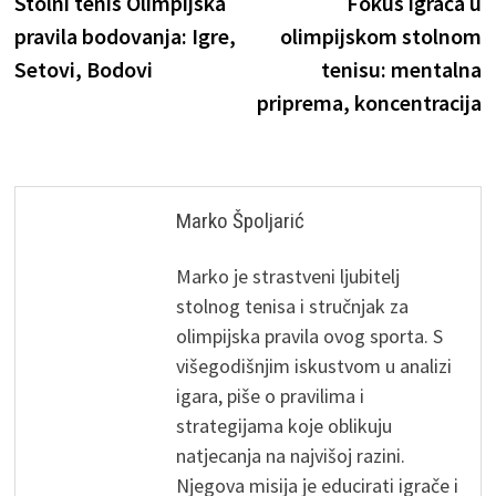
post:
p
Stolni tenis Olimpijska
Fokus igrača u
navigation
pravila bodovanja: Igre,
olimpijskom stolnom
Setovi, Bodovi
tenisu: mentalna
priprema, koncentracija
Marko Špoljarić
Marko je strastveni ljubitelj
stolnog tenisa i stručnjak za
olimpijska pravila ovog sporta. S
višegodišnjim iskustvom u analizi
igara, piše o pravilima i
strategijama koje oblikuju
natjecanja na najvišoj razini.
Njegova misija je educirati igrače i