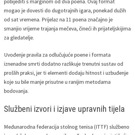
pobijediti s marginom od dva poena. Ovaj format
mogao je dovesti do dugotrajnih igara, ponekad dužih
od sat vremena. Prijelaz na 11 poena značajno je
smanjio vrijeme trajanja mečeva, čineći ih prijateljskijima
za gledatelje.
Uvođenje pravila za odlučujuće poene i formata
iznenadne smrti dodatno razlikuje trenutni sustav od
prošlih praksi, jer ti elementi dodaju hitnost i uzbuđenje
koje su bile manje prisutne u ranijim metodama
bodovanja.
Službeni izvori i izjave upravnih tijela
Međunarodna federacija stolnog tenisa (ITTF) službeno