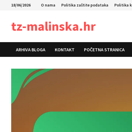
Skip
18/06/2026
O nama
Politika zaštite podataka
Politika 
to
content
tz-malinska.hr
ARHIVA BLOGA
KONTAKT
POČETNA STRANICA