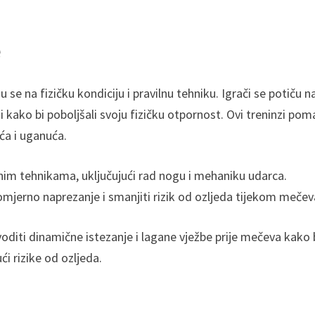
e
 se na fizičku kondiciju i pravilnu tehniku. Igrači se potiču n
i kako bi poboljšali svoju fizičku otpornost. Ovi treninzi po
ća i uganuća.
lnim tehnikama, uključujući rad nogu i mehaniku udarca.
mjerno naprezanje i smanjiti rizik od ozljeda tijekom mečev
zvoditi dinamične istezanje i lagane vježbe prije mečeva kako 
ći rizike od ozljeda.