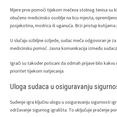
Mjere prve pomoći tijekom mečeva stolnog tenisa su klj
obučeno medicinsko osoblje na licu mjesta, opremljeno
posjekotina, modrica ili uganuća. Brzi pristup kutijam
U slučaju ozbiljne ozljede, sudac meča odgovoran je za 
medicinsku pomoć. Jasna komunikacija između sudaca i
Igrači su također poticani da odmah prijave bilo kakvu n
prioritet tijekom natjecanja.
Uloga sudaca u osiguravanju sigurnos
Suđenje igra ključnu ulogu u osiguravanju sigurnosti i
održavanje sigurnog igrališta. To uključuje praćenje pona