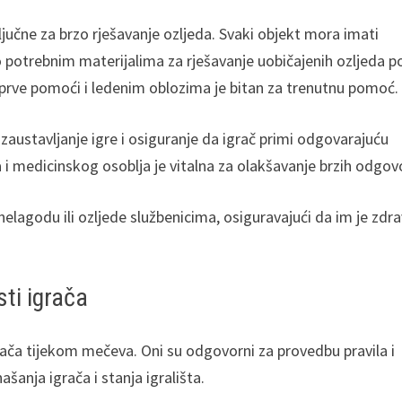
učne za brzo rješavanje ozljeda. Svaki objekt mora imati
 potrebnim materijalima za rješavanje uobičajenih ozljeda p
a prve pomoći i ledenim oblozima je bitan za trenutnu pomoć.
zaustavljanje igre i osiguranje da igrač primi odgovarajuću
 medicinskog osoblja je vitalna za olakšavanje brzih odgov
elagodu ili ozljede službenicima, osiguravajući da im je zdra
ti igrača
grača tijekom mečeva. Oni su odgovorni za provedbu pravila i
šanja igrača i stanja igrališta.