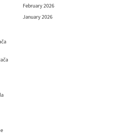
February 2026
January 2026
ača
rača
da
je