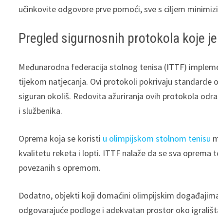
učinkovite odgovore prve pomoći, sve s ciljem minimizir
Pregled sigurnosnih protokola koje j
Međunarodna federacija stolnog tenisa (ITTF) implemen
tijekom natjecanja. Ovi protokoli pokrivaju standarde o
siguran okoliš. Redovita ažuriranja ovih protokola odra
i službenika.
Oprema koja se koristi
u olimpijskom stolnom tenisu
m
kvalitetu reketa i lopti. ITTF nalaže da se sva oprema t
povezanih s opremom.
Dodatno, objekti koji domaćini olimpijskim događajima 
odgovarajuće podloge i adekvatan prostor oko igrališt