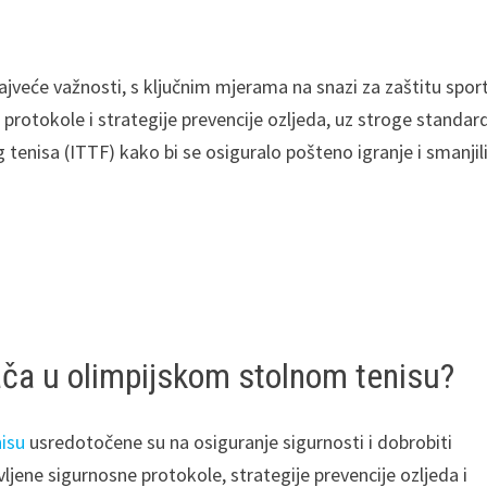
ajveće važnosti, s ključnim mjerama na snazi za zaštitu spor
protokole i strategije prevencije ozljeda, uz stroge standar
enisa (ITTF) kako bi se osiguralo pošteno igranje i smanjil
rača u olimpijskom stolnom tenisu?
isu
usredotočene su na osiguranje sigurnosti i dobrobiti
jene sigurnosne protokole, strategije prevencije ozljeda i