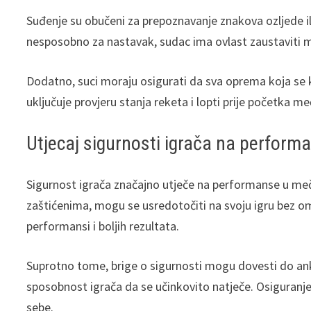
Suđenje su obučeni za prepoznavanje znakova ozljede ili
nesposobno za nastavak, sudac ima ovlast zaustaviti me
Dodatno, suci moraju osigurati da sva oprema koja se
uključuje provjeru stanja reketa i lopti prije početka me
Utjecaj sigurnosti igrača na perfor
Sigurnost igrača značajno utječe na performanse u meč
zaštićenima, mogu se usredotočiti na svoju igru bez 
performansi i boljih rezultata.
Suprotno tome, brige o sigurnosti mogu dovesti do ank
sposobnost igrača da se učinkovito natječe. Osiguranj
sebe.