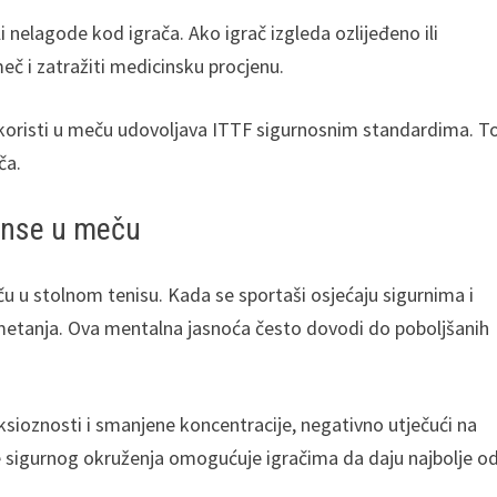
 nelagode kod igrača. Ako igrač izgleda ozlijeđeno ili
č i zatražiti medicinsku procjenu.
 koristi u meču udovoljava ITTF sigurnosnim standardima. T
ča.
manse u meču
u u stolnom tenisu. Kada se sportaši osjećaju sigurnima i
ometanja. Ova mentalna jasnoća često dovodi do poboljšanih
sioznosti i smanjene koncentracije, negativno utječući na
e sigurnog okruženja omogućuje igračima da daju najbolje o