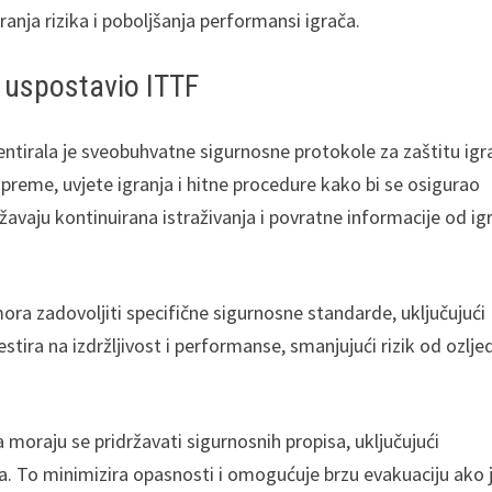
anja rizika i poboljšanja performansi igrača.
e uspostavio ITTF
tirala je sveobuhvatne sigurnosne protokole za zaštitu igr
preme, uvjete igranja i hitne procedure kako bi se osigurao
žavaju kontinuirana istraživanja i povratne informacije od ig
ora zadovoljiti specifične sigurnosne standarde, uključujući
estira na izdržljivost i performanse, smanjujući rizik od ozlje
moraju se pridržavati sigurnosnih propisa, uključujući
a. To minimizira opasnosti i omogućuje brzu evakuaciju ako 