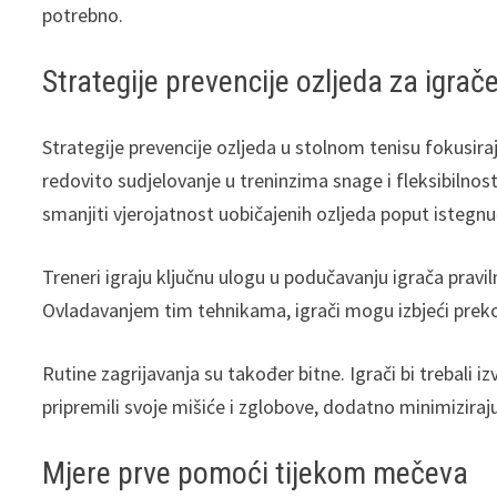
potrebno.
Strategije prevencije ozljeda za igrač
Strategije prevencije ozljeda u stolnom tenisu fokusiraju
redovito sudjelovanje u treninzima snage i fleksibilnost
smanjiti vjerojatnost uobičajenih ozljeda poput istegnu
Treneri igraju ključnu ulogu u podučavanju igrača pravi
Ovladavanjem tim tehnikama, igrači mogu izbjeći preko
Rutine zagrijavanja su također bitne. Igrači bi trebali i
pripremili svoje mišiće i zglobove, dodatno minimiziraju
Mjere prve pomoći tijekom mečeva