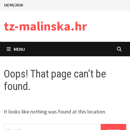
Skip
18/06/2026
to
content
tz-malinska.hr
MENU
Oops! That page can’t be
found.
It looks like nothing was found at this location.
Search