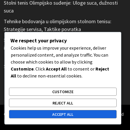
Stolni tenis Olimpijsko suđenje: Uloge suca, dužnosti
suca
Tehnike bodovanja u olimpijskom stolnom tenisu:
Strategije servisa, Taktike povratka
Stolni tenis Olimpijska pravila ponašanja: Ponašanje
We respect your privacy
igrača, Kodeks ponašanja
Cookies help us improve your experience, deliver
personalized content, and analyze traffic. You can
Etiquette igrača u olimpijskom stolnom tenisu:
choose which cookies to allow by clicking
Sportsko ponašanje, Poštovanje
Customize
. Click
Accept All
to consent or
Reject
All
to decline non-essential cookies.
Mehanika bodovanja u olimpijskom stolnom tenisu:
Kako se osvajaju bodovi
CUSTOMIZE
REJECT ALL
Copyright © 2026
tz-malinska.hr
. Powered by
WordPress
and
ACCEPT ALL
Bam
.